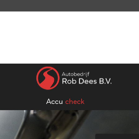
Home
Aanbod
Werkplaats
Diensten
Over ons
Vacatures
Verkocht
Contact
Accu
check