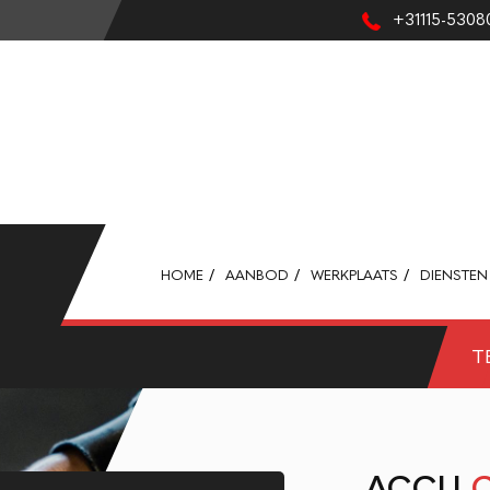
+31115-5308
HOME
AANBOD
WERKPLAATS
DIENSTEN
T
ACCU