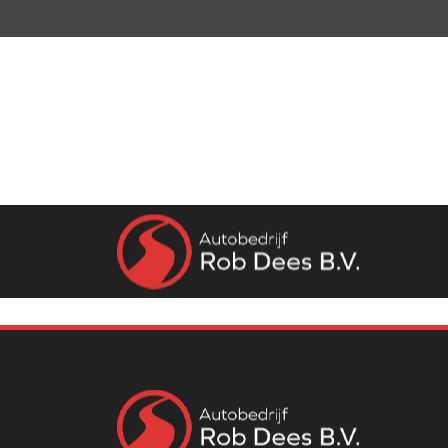
Home
Aanbod
Werkplaats
Diensten
Over ons
Vacatures
Verkocht
Contact